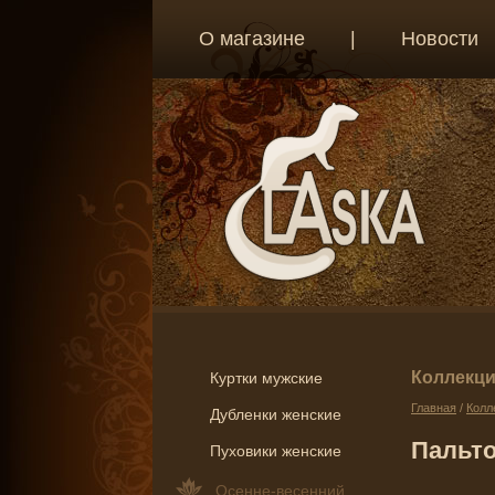
О магазине
|
Новости
Коллекц
Куртки мужские
Главная
/
Колл
Дубленки женские
Пальто
Пуховики женские
Осенне-весенний